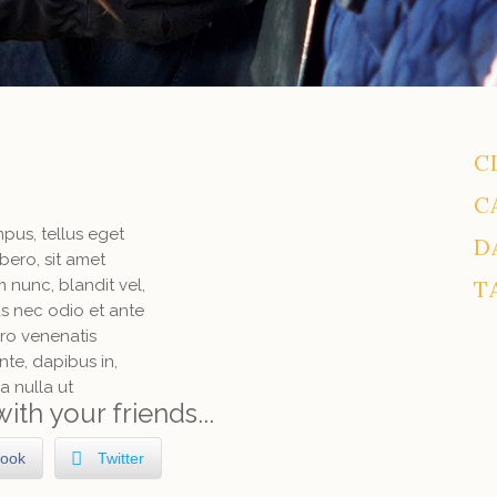
C
C
pus, tellus eget
D
ero, sit amet
nunc, blandit vel,
T
as nec odio et ante
ero venenatis
te, dapibus in,
ra nulla ut
with your friends...
ook
Twitter