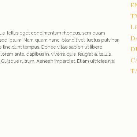
E
T
L
us, tellus eget condimentum rhoncus, sem quam
D
sed ipsum. Nam quam nunc, blandit vel, luctus pulvinar,
e tincidunt tempus. Donec vitae sapien ut libero
D
rem ante, dapibus in, viverra quis, feugiat a, tellus.
C
. Quisque rutrum. Aenean imperdiet. Etiam ultricies nisi
T