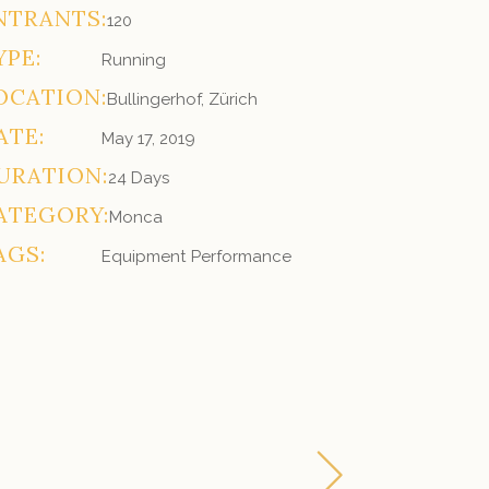
NTRANTS:
120
YPE:
Running
OCATION:
Bullingerhof, Zürich
ATE:
May 17, 2019
URATION:
24 Days
ATEGORY:
Monca
AGS:
Equipment
Performance